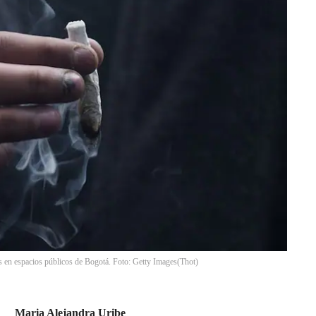
 en espacios públicos de Bogotá. Foto: Getty Images
(
Thot
)
Maria Alejandra Uribe