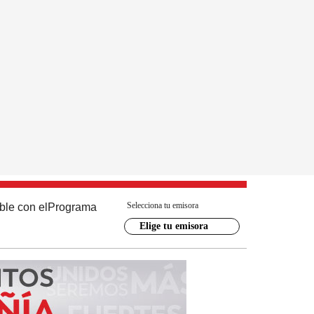
Selecciona tu emisora
ble con el
Programa
Elige tu emisora