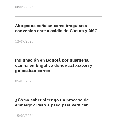
06/09/2023
Abogados señalan como irregulares
convenios ente alcaldía de Cúcuta y AMC
13/07/2023
Indignación en Bogotá por guardería
canina en Engativá donde asfixiaban y
golpeaban perros
05/05/2025
¿Cómo saber si tengo un proceso de
embargo? Paso a paso para verificar
19/09/2024