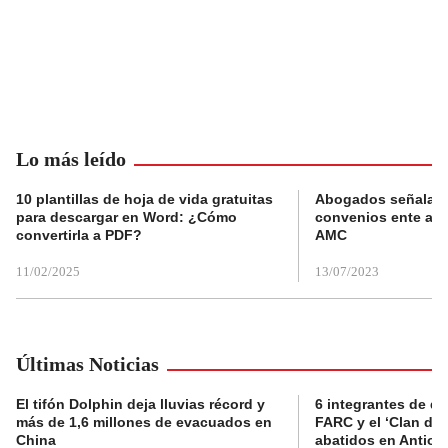
Lo más leído
10 plantillas de hoja de vida gratuitas
Abogados señalan 
para descargar en Word: ¿Cómo
convenios ente alc
convertirla a PDF?
AMC
11/02/2025
13/07/2023
Últimas Noticias
El tifón Dolphin deja lluvias récord y
6 integrantes de di
más de 1,6 millones de evacuados en
FARC y el ‘Clan del
China
abatidos en Antioq