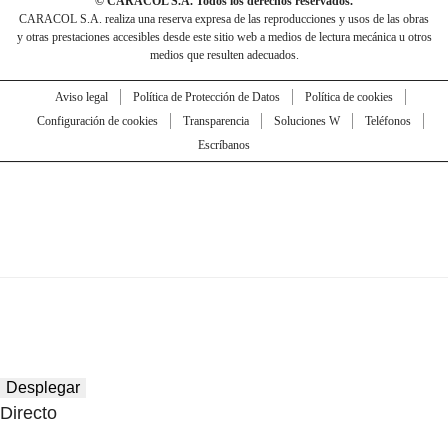
© CARACOL S.A. Todos los derechos reservados.
CARACOL S.A. realiza una reserva expresa de las reproducciones y usos de las obras
y otras prestaciones accesibles desde este sitio web a medios de lectura mecánica u otros
medios que resulten adecuados.
Aviso legal
Política de Protección de Datos
Política de cookies
Configuración de cookies
Transparencia
Soluciones W
Teléfonos
Escríbanos
Desplegar
Directo