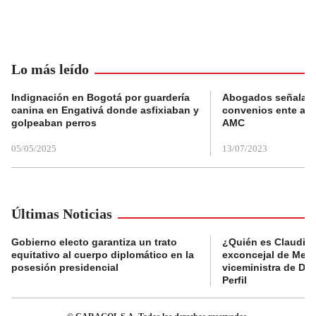
Lo más leído
Indignación en Bogotá por guardería
Abogados señalan 
canina en Engativá donde asfixiaban y
convenios ente alc
golpeaban perros
AMC
05/05/2025
13/07/2023
Últimas Noticias
Gobierno electo garantiza un trato
¿Quién es Claudia C
equitativo al cuerpo diplomático en la
exconcejal de Mede
posesión presidencial
viceministra de De
Perfil