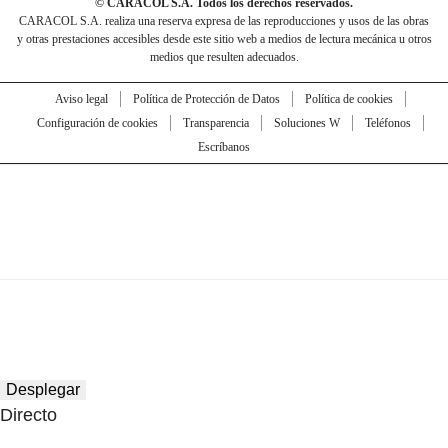
© CARACOL S.A. Todos los derechos reservados.
CARACOL S.A. realiza una reserva expresa de las reproducciones y usos de las obras
y otras prestaciones accesibles desde este sitio web a medios de lectura mecánica u otros
medios que resulten adecuados.
Aviso legal
Política de Protección de Datos
Política de cookies
Configuración de cookies
Transparencia
Soluciones W
Teléfonos
Escríbanos
Desplegar
Directo