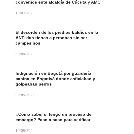
convenios ente alcaldía de Cúcuta y AMC
13/07/2023
El desorden de los predios baldíos en la
ANT: dan tierras a personas sin ser
campesinos
06/09/2023
Indignación en Bogotá por guardería
canina en Engativá donde asfixiaban y
golpeaban perros
05/05/2025
¿Cómo saber si tengo un proceso de
embargo? Paso a paso para verificar
19/09/2024