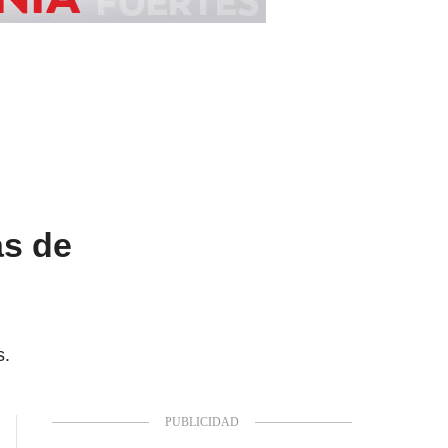
as de
s.