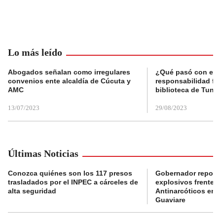
Lo más leído
Abogados señalan como irregulares
¿Qué pasó con el 
convenios ente alcaldía de Cúcuta y
responsabilidad fis
AMC
biblioteca de Tunja
13/07/2023
29/08/2023
Últimas Noticias
Conozca quiénes son los 117 presos
Gobernador reporta
trasladados por el INPEC a cárceles de
explosivos frente 
alta seguridad
Antinarcóticos en 
Guaviare