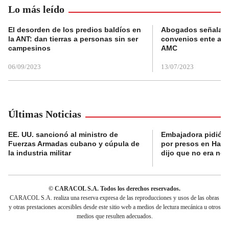
Lo más leído
El desorden de los predios baldíos en
Abogados señalan 
la ANT: dan tierras a personas sin ser
convenios ente alc
campesinos
AMC
06/09/2023
13/07/2023
Últimas Noticias
EE. UU. sancionó al ministro de
Embajadora pidió a
Fuerzas Armadas cubano y cúpula de
por presos en Haití,
la industria militar
dijo que no era nec
© CARACOL S.A. Todos los derechos reservados.
CARACOL S.A. realiza una reserva expresa de las reproducciones y usos de las obras
y otras prestaciones accesibles desde este sitio web a medios de lectura mecánica u otros
medios que resulten adecuados.