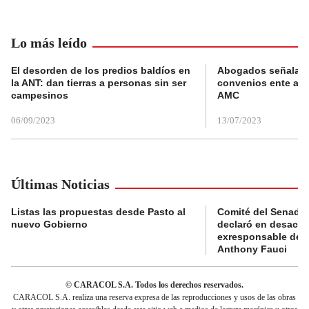
Lo más leído
El desorden de los predios baldíos en
Abogados señalan 
la ANT: dan tierras a personas sin ser
convenios ente alc
campesinos
AMC
06/09/2023
13/07/2023
Últimas Noticias
Listas las propuestas desde Pasto al
Comité del Senado 
nuevo Gobierno
declaró en desacat
exresponsable de l
Anthony Fauci
© CARACOL S.A. Todos los derechos reservados.
CARACOL S.A. realiza una reserva expresa de las reproducciones y usos de las obras