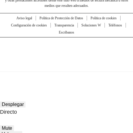
y otras prestaciones accesibles desde este sitio web a medios de lectura mecánica u otros
medios que resulten adecuados.
Aviso legal
Política de Protección de Datos
Política de cookies
Configuración de cookies
Transparencia
Soluciones W
Teléfonos
Escríbanos
Desplegar
Directo
Mute