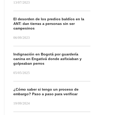
13/07/2023
El desorden de los predios baldíos en la
ANT: dan tierras a personas sin ser
campesinos
06/09/2023
Indignación en Bogotá por guardería
canina en Engativá donde asfixiaban y
golpeaban perros
05/05/2025
¿Cómo saber si tengo un proceso de
embargo? Paso a paso para verificar
19/09/2024