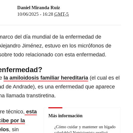
Daniel Miranda Ruiz
10/06/2025 - 16:28
GMT-5
 marco del día mundial de la enfermedad de
Alejandro Jiménez, estuvo en los micrófonos de
sobre todo relacionado con esta enfermedad.
 enfermedad?
ue
la amiloidosis familiar hereditaria
(el cual es el
ad de Andrade), es una enfermedad que aparece
a llamada transtiretina.
e técnico,
esta
Más información
ibe por la
¿Cómo cuidar y mantener un hígado
elos
, sin
saludable? Nutricionista explicó