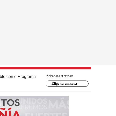
Selecciona tu emisora
ble con el
Programa
Elige tu emisora