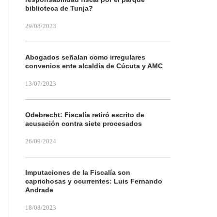
biblioteca de Tunja?
29/08/2023
Abogados señalan como irregulares
convenios ente alcaldía de Cúcuta y AMC
13/07/2023
Odebrecht: Fiscalía retiró escrito de
acusación contra siete procesados
26/09/2024
Imputaciones de la Fiscalía son
caprichosas y ocurrentes: Luis Fernando
Andrade
18/08/2023