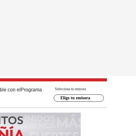
Selecciona tu emisora
ble con el
Programa
Elige tu emisora