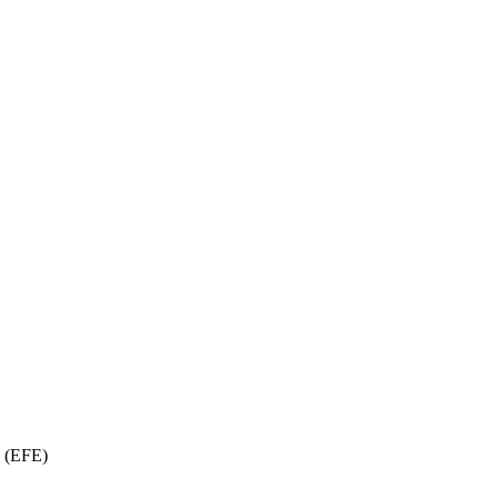
(
EFE
)