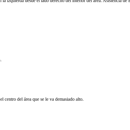
 la izquierda desde el lado derecho del interior del área. Asistencia d
.
l centro del área que se le va demasiado alto.