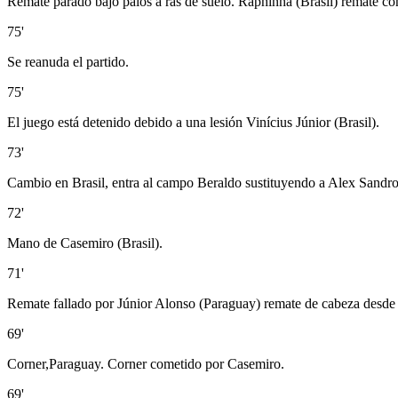
Remate parado bajo palos a rás de suelo. Raphinha (Brasil) remate con
75'
Se reanuda el partido.
75'
El juego está detenido debido a una lesión Vinícius Júnior (Brasil).
73'
Cambio en Brasil, entra al campo Beraldo sustituyendo a Alex Sandro
72'
Mano de Casemiro (Brasil).
71'
Remate fallado por Júnior Alonso (Paraguay) remate de cabeza desde e
69'
Corner,Paraguay. Corner cometido por Casemiro.
69'