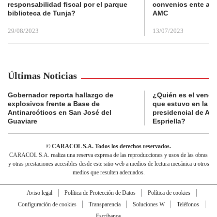
responsabilidad fiscal por el parque
convenios ente alc
biblioteca de Tunja?
AMC
29/08/2023
13/07/2023
Últimas Noticias
Gobernador reporta hallazgo de
¿Quién es el vende
explosivos frente a Base de
que estuvo en la p
Antinarcóticos en San José del
presidencial de Abe
Guaviare
Espriella?
© CARACOL S.A. Todos los derechos reservados.
CARACOL S.A. realiza una reserva expresa de las reproducciones y usos de las obras
y otras prestaciones accesibles desde este sitio web a medios de lectura mecánica u otros
medios que resulten adecuados.
Aviso legal
Política de Protección de Datos
Política de cookies
Configuración de cookies
Transparencia
Soluciones W
Teléfonos
Escríbanos