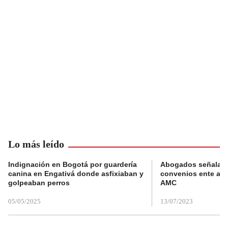
Lo más leído
Indignación en Bogotá por guardería
Abogados señalan 
canina en Engativá donde asfixiaban y
convenios ente alc
golpeaban perros
AMC
05/05/2025
13/07/2023