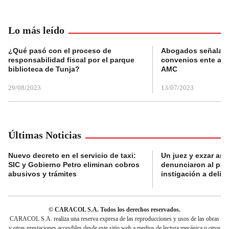
Lo más leído
¿Qué pasó con el proceso de
Abogados señalan 
responsabilidad fiscal por el parque
convenios ente alc
biblioteca de Tunja?
AMC
29/08/2023
13/07/2023
Últimas Noticias
Nuevo decreto en el servicio de taxi:
Un juez y exzar ant
SIC y Gobierno Petro eliminan cobros
denunciaron al pre
abusivos y trámites
instigación a delin
© CARACOL S.A. Todos los derechos reservados.
CARACOL S.A. realiza una reserva expresa de las reproducciones y usos de las obras
y otras prestaciones accesibles desde este sitio web a medios de lectura mecánica u otros