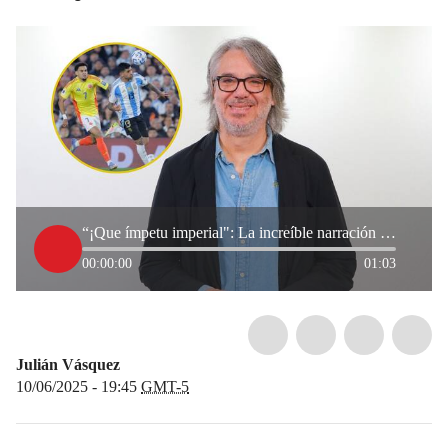
“¡Que ímpetu imperial": La increíble narración de Martin De Francisco al golazo de Luis Díaz
00:00:00
01:03
Julián Vásquez
10/06/2025 - 19:45
GMT-5