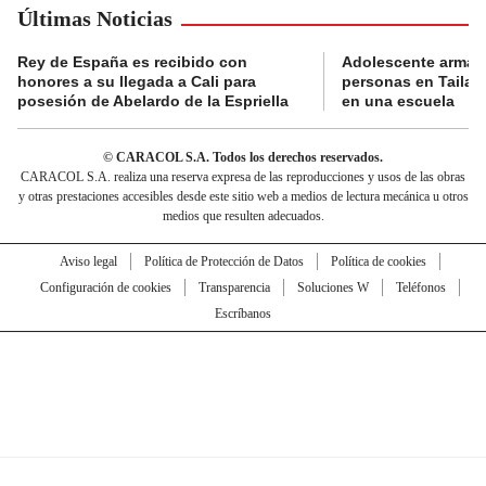
Últimas Noticias
Rey de España es recibido con
Adolescente armad
honores a su llegada a Cali para
personas en Tailand
posesión de Abelardo de la Espriella
en una escuela
© CARACOL S.A. Todos los derechos reservados.
CARACOL S.A. realiza una reserva expresa de las reproducciones y usos de las obras
y otras prestaciones accesibles desde este sitio web a medios de lectura mecánica u otros
medios que resulten adecuados.
Aviso legal
Política de Protección de Datos
Política de cookies
Configuración de cookies
Transparencia
Soluciones W
Teléfonos
Escríbanos