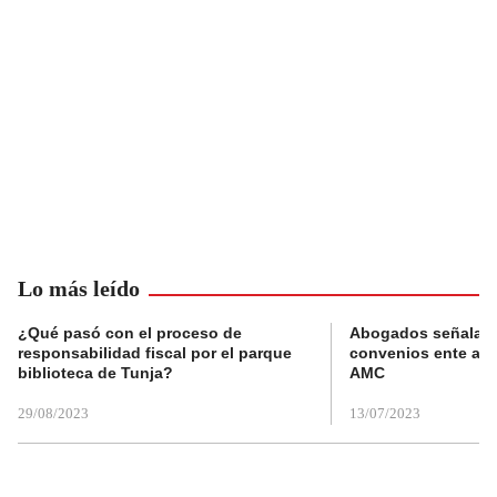
Lo más leído
¿Qué pasó con el proceso de
Abogados señalan 
responsabilidad fiscal por el parque
convenios ente alc
biblioteca de Tunja?
AMC
29/08/2023
13/07/2023