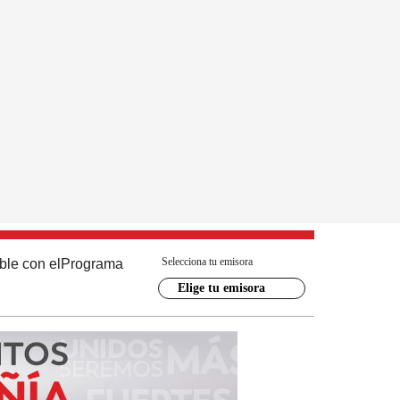
Selecciona tu emisora
ble con el
Programa
Elige tu emisora