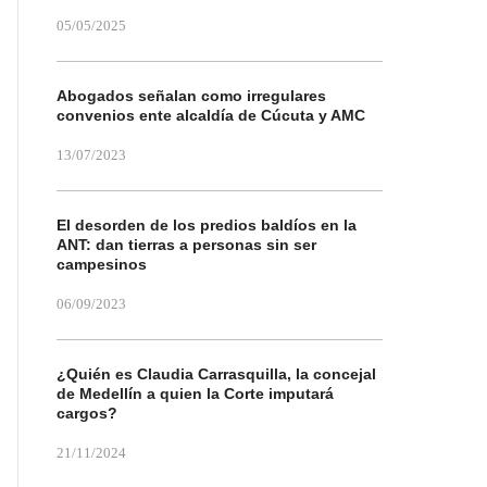
05/05/2025
Abogados señalan como irregulares
convenios ente alcaldía de Cúcuta y AMC
13/07/2023
El desorden de los predios baldíos en la
ANT: dan tierras a personas sin ser
campesinos
06/09/2023
¿Quién es Claudia Carrasquilla, la concejal
de Medellín a quien la Corte imputará
cargos?
21/11/2024