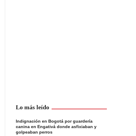
Lo más leído
Indignación en Bogotá por guardería
canina en Engativá donde asfixiaban y
golpeaban perros