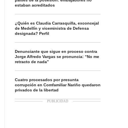
países de la posesión: embajadores no
estaban acreditados
¿Quién es Claudia Carrasquilla, exconcejal
de Medellín y viceministra de Defensa
designada? Perfil
Denunciante que sigue en proceso contra
Jorge Alfredo Vargas se pronuncia: “No me
retracto de nada”
Cuatro procesados por presunta
corrupción en Comfamiliar Nariño quedaron
privados de la libertad