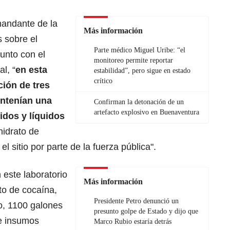
mandante de la
Más información
s sobre el
Parte médico Miguel Uribe: “el
junto con el
monitoreo permite reportar
al, “
en esta
estabilidad”, pero sigue en estado
crítico
ción de tres
ontenían una
Confirman la detonación de un
artefacto explosivo en Buenaventura
idos y líquidos
hidrato de
el sitio por parte de la fuerza pública".
 este laboratorio
Más información
to de cocaína,
Presidente Petro denunció un
o, 1100 galones
presunto golpe de Estado y dijo que
e insumos
Marco Rubio estaría detrás