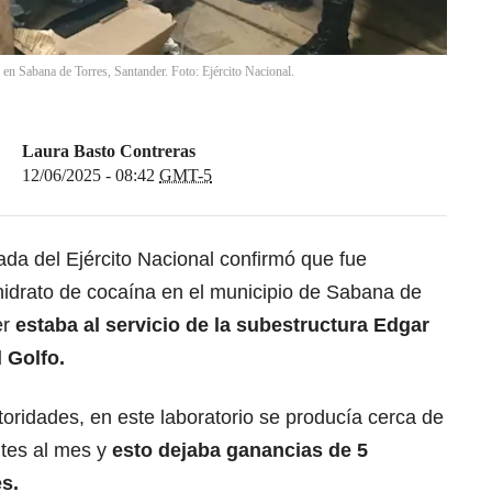
a en Sabana de Torres, Santander. Foto: Ejército Nacional.
Laura Basto Contreras
12/06/2025 - 08:42
GMT-5
ada del Ejército Nacional confirmó que fue
rhidrato de cocaína en el municipio de Sabana de
er
estaba al servicio de la subestructura Edgar
 Golfo.
toridades, en este laboratorio se producía cerca de
ntes al mes y
esto dejaba ganancias de 5
s.