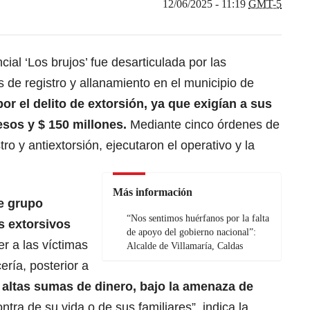
12/06/2025 - 11:19
GMT-5
ial ‘Los brujos’ fue desarticulada por las
s de registro y allanamiento en el municipio de
por el delito de extorsión, ya que exigían a sus
esos y $ 150 millones.
Mediante cinco órdenes de
ro y antiextorsión, ejecutaron el operativo y la
Más información
e grupo
“Nos sentimos huérfanos por la falta
s extorsivos
de apoyo del gobierno nacional”:
r a las víctimas
Alcalde de Villamaría, Caldas
ería, posterior a
 altas sumas de dinero, bajo la amenaza de
ntra de su vida o de sus familiares”, indica la