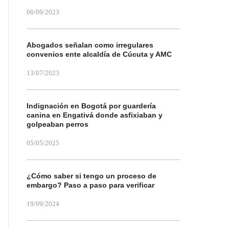
06/09/2023
Abogados señalan como irregulares
convenios ente alcaldía de Cúcuta y AMC
13/07/2023
Indignación en Bogotá por guardería
canina en Engativá donde asfixiaban y
golpeaban perros
05/05/2025
¿Cómo saber si tengo un proceso de
embargo? Paso a paso para verificar
19/09/2024