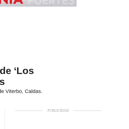
 de ‘Los
as
e Viterbo, Caldas.