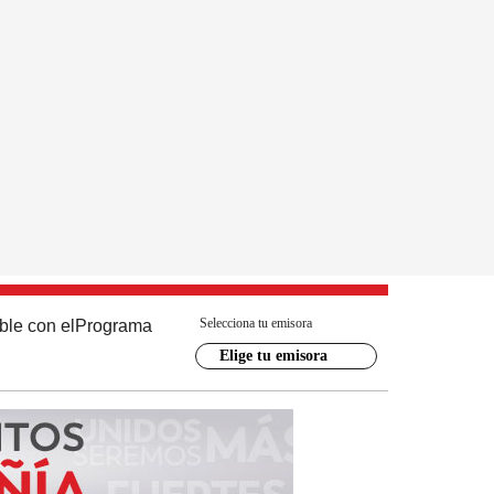
Selecciona tu emisora
ble con el
Programa
Elige tu emisora