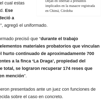
Dejan en libertad a presuntos
el cual estas
implicados en la masacre registrada
ad.
Ese
en Chimá, Córdoba
deció a
o
”, agregó el uniformado.
formado precisó que “
durante el trabajo
 elementos materiales probatorios que vinculan
el hurto continuado de aproximadamente 700
tes a la finca ‘La Draga’, propiedad del
 total, se lograron recuperar 174 reses que
a en mención
”.
eron presentados ante un juez con funciones de
ecida sobre el caso en concreto.