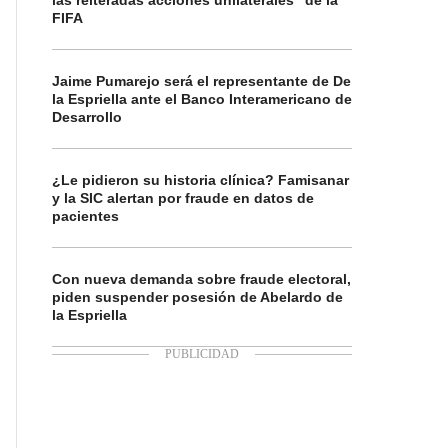
las reiteradas acciones unilaterales” de la
FIFA
Jaime Pumarejo será el representante de De
la Espriella ante el Banco Interamericano de
Desarrollo
¿Le pidieron su historia clínica? Famisanar
y la SIC alertan por fraude en datos de
pacientes
Con nueva demanda sobre fraude electoral,
piden suspender posesión de Abelardo de
la Espriella