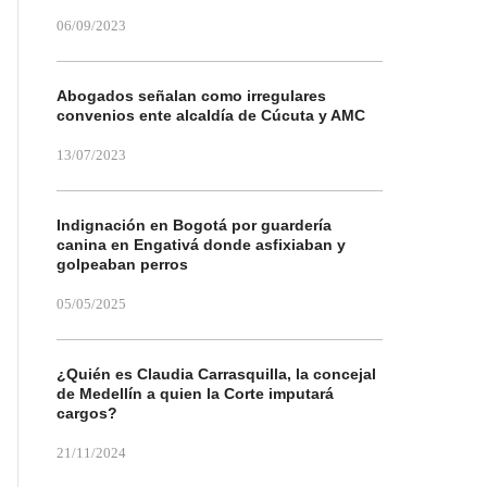
06/09/2023
Abogados señalan como irregulares
convenios ente alcaldía de Cúcuta y AMC
13/07/2023
Indignación en Bogotá por guardería
canina en Engativá donde asfixiaban y
golpeaban perros
05/05/2025
¿Quién es Claudia Carrasquilla, la concejal
de Medellín a quien la Corte imputará
cargos?
21/11/2024