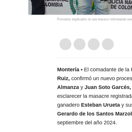
Presuntos implicados en una masacre enfrentarían nue
Montería
El comadante de la 
Ruiz,
confirmó un nuevo proceso
Almanza
y
Juan Soto Garcés,
esclarecer la masacre registra
ganadero
Esteban Urueta
y su
Gerardo de los Santos Marzol
septiembre del año 2024.