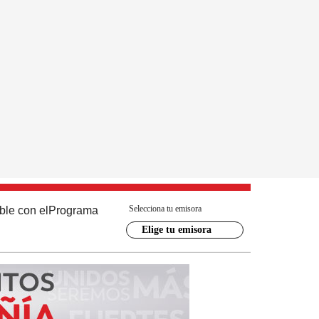
Selecciona tu emisora
ble con el
Programa
Elige tu emisora