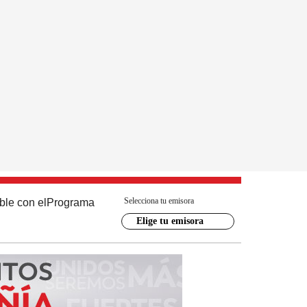
Selecciona tu emisora
ble con el
Programa
Elige tu emisora