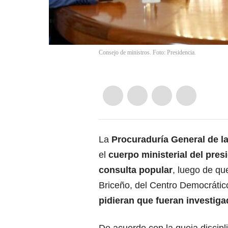
Consejo de ministros. Foto: Presidencia.
La
Procuraduría General de l
el
cuerpo ministerial del
presi
consulta popular
, luego de qu
Briceño, del Centro Democrático
pidieran que fueran investiga