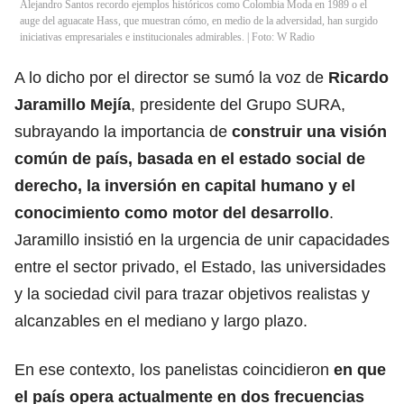
Alejandro Santos recordo ejemplos históricos como Colombia Moda en 1989 o el
auge del aguacate Hass, que muestran cómo, en medio de la adversidad, han surgido
iniciativas empresariales e institucionales admirables. | Foto: W Radio
A lo dicho por el director se sumó la voz de
Ricardo
Jaramillo Mejía
, presidente del Grupo SURA,
subrayando la importancia de
construir una visión
común de país, basada en el estado social de
derecho, la inversión en capital humano y el
conocimiento como motor del desarrollo
.
Jaramillo insistió en la urgencia de unir capacidades
entre el sector privado, el Estado, las universidades
y la sociedad civil para trazar objetivos realistas y
alcanzables en el mediano y largo plazo.
En ese contexto, los panelistas coincidieron
en que
el país opera actualmente en dos frecuencias