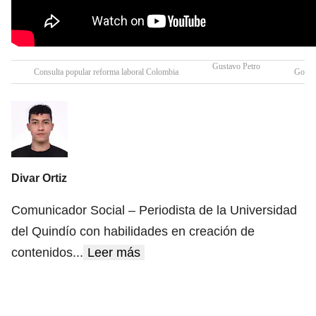
Gustavo Petro
Consulta popular reforma laboral Colombia
Gobie
Divar Ortiz
Comunicador Social – Periodista de la Universidad
del Quindío con habilidades en creación de
contenidos
...
Leer más