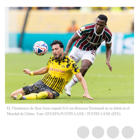
EL Fluminense de Jhon Arias empató 0-0 con Borussia Dortmund en su debut en el
Mundial de Clubes. Foto: EFE/EPA/JUSTIN LANE
/
JUSTIN LANE
(
EFE
)