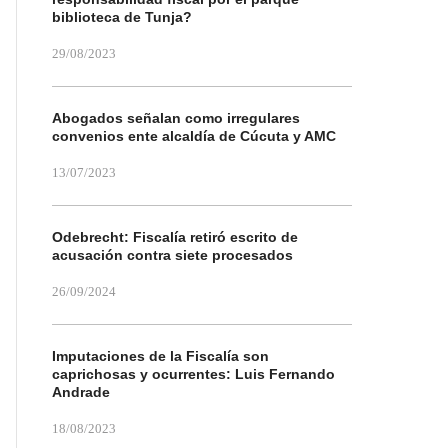
biblioteca de Tunja?
29/08/2023
Abogados señalan como irregulares
convenios ente alcaldía de Cúcuta y AMC
13/07/2023
Odebrecht: Fiscalía retiró escrito de
acusación contra siete procesados
26/09/2024
Imputaciones de la Fiscalía son
caprichosas y ocurrentes: Luis Fernando
Andrade
18/08/2023