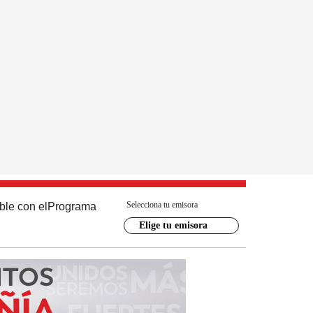
Selecciona tu emisora
ble con el
Programa
Elige tu emisora