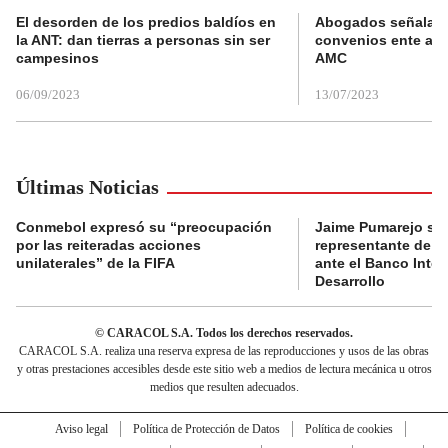
El desorden de los predios baldíos en
Abogados señalan 
la ANT: dan tierras a personas sin ser
convenios ente alc
campesinos
AMC
06/09/2023
13/07/2023
Últimas Noticias
Conmebol expresó su “preocupación
Jaime Pumarejo ser
por las reiteradas acciones
representante de De
unilaterales” de la FIFA
ante el Banco Inte
Desarrollo
© CARACOL S.A. Todos los derechos reservados.
CARACOL S.A. realiza una reserva expresa de las reproducciones y usos de las obras
y otras prestaciones accesibles desde este sitio web a medios de lectura mecánica u otros
medios que resulten adecuados.
Aviso legal
Política de Protección de Datos
Política de cookies