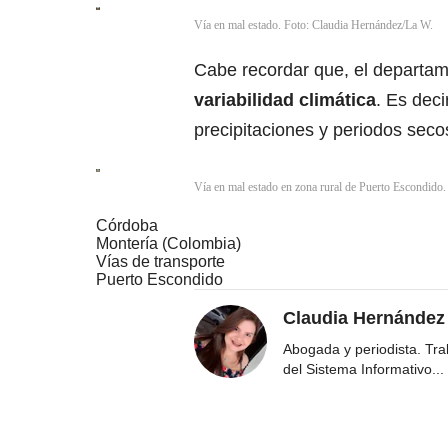
Vía en mal estado. Foto: Claudia Hernández/La W.
Cabe recordar que, el departam
variabilidad climática
. Es dec
precipitaciones y periodos sec
Vía en mal estado en zona rural de Puerto Escondido
Córdoba
Montería (Colombia)
Vías de transporte
Puerto Escondido
Claudia Hernández
Abogada y periodista. Tr
del Sistema Informativo
...