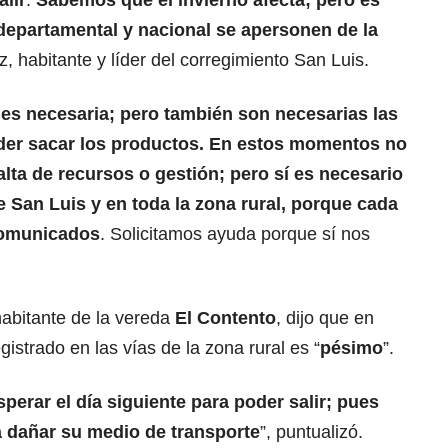
lir
.
Sabemos que el invierno afecta; pero es
 departamental y nacional se apersonen de la
z, habitante y líder del corregimiento San Luis.
 es necesaria; pero también son necesarias las
poder sacar los productos. En estos momentos no
alta de recursos o gestión; pero sí es necesario
e San Luis y en toda la zona rural, porque cada
comunicados
. Solicitamos ayuda porque sí nos
habitante de la vereda
El Contento
, dijo que en
istrado en las vías de la zona rural es “
pésimo
”.
erar el día siguiente para poder salir; pues
a dañar su medio de transporte
”, puntualizó.