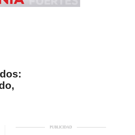
dos:
do,