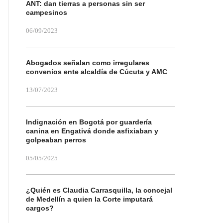
ANT: dan tierras a personas sin ser
campesinos
06/09/2023
Abogados señalan como irregulares
convenios ente alcaldía de Cúcuta y AMC
13/07/2023
Indignación en Bogotá por guardería
canina en Engativá donde asfixiaban y
golpeaban perros
05/05/2025
¿Quién es Claudia Carrasquilla, la concejal
de Medellín a quien la Corte imputará
cargos?