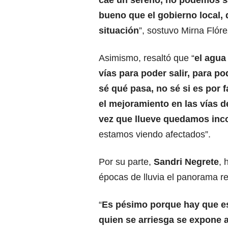
cae un sereno, no podemos sa
bueno que el gobierno local,
situación
”, sostuvo Mirna Flóre
Asimismo, resaltó que “
el agua
vías para poder salir, para 
sé qué pasa, no sé si es por f
el mejoramiento en las vías d
vez que llueve quedamos in
estamos viendo afectados”.
Por su parte,
Sandri Negrete
, 
épocas de lluvia el panorama reg
“
Es pésimo porque hay que esp
quien se arriesga se expone 