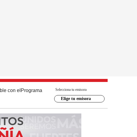
Selecciona tu emisora
ble con el
Programa
Elige tu emisora