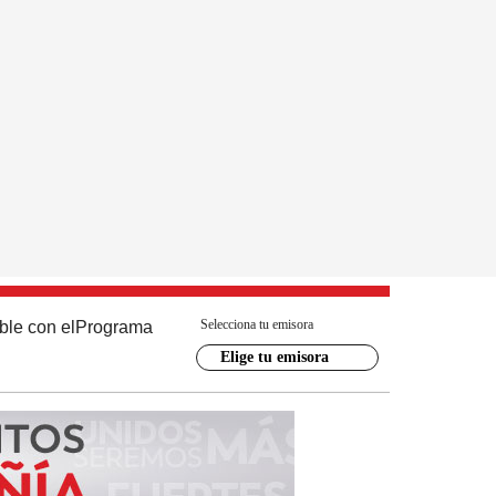
Selecciona tu emisora
ble con el
Programa
Elige tu emisora