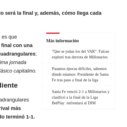
 será la final y, además, cómo llega cada
r es que
Más información
n final con una
“Que se jodan los del VAR”: Falcao
 cuadrangulares
;
explotó tras derrota de Millonarios
tima jornada
Pasamos épocas difíciles, sabemos
ásico capitalino.
dónde estamos: Presidente de Santa
Fe tras paso a final de la liga
iente
Santa Fe venció 2-1 a Millonarios y
clasificó a la final de la Liga
uadrangulares
BetPlay: enfrentará al DIM
 rival más
do terminó 1-1.