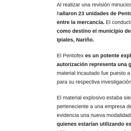
Al realizar una revisión minucio
h
allaron 23 unidades de Pento
entre la mercancía.
El conduct
como destino el municipio de
Ipiales, Nariño.
El Pentofex
es un potente expl
autorización representa una 
material incautado fue puesto a
para su respectiva investigación 
El material explosivo estaba si
perteneciente a una empresa de 
evidencia una nueva modalida
quienes estarían utilizando es