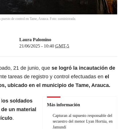
n puesto de control en Tame, Arauca. Foto: suministrada.
Laura Palomino
21/06/2025 - 10:40
GMT-5
bado, 21 de junio, que
se logró la incautación de
nte tareas de registro y control efectuadas en
el
os, ubicado en el municipio de Tame, Arauca.
 l
os soldados
Más información
 de un material
Capturan al supuesto responsable del
ículo
.
secuestro del menor Lyan Hortúa, en
Jamundí