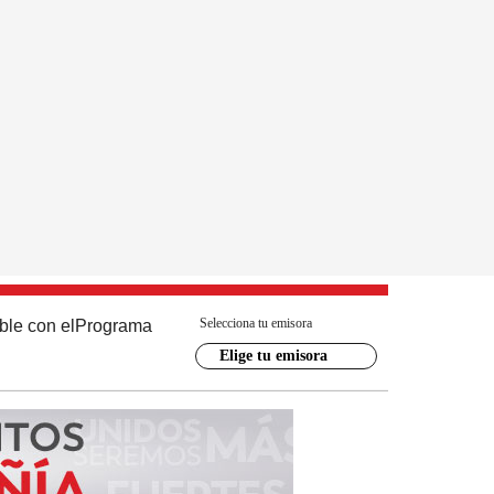
Selecciona tu emisora
ble con el
Programa
Elige tu emisora