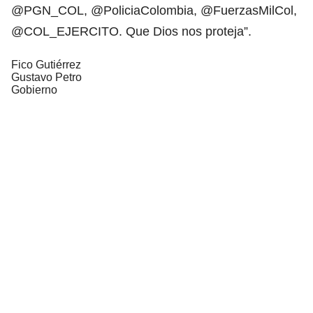
@PGN_COL, @PoliciaColombia, @FuerzasMilCol,
@COL_EJERCITO. Que Dios nos proteja”.
Fico Gutiérrez
Gustavo Petro
Gobierno