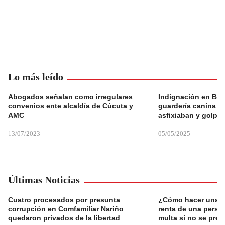
Lo más leído
Abogados señalan como irregulares
Indignación en Bog
convenios ente alcaldía de Cúcuta y
guardería canina e
AMC
asfixiaban y golpe
13/07/2023
05/05/2025
Últimas Noticias
Cuatro procesados por presunta
¿Cómo hacer una d
corrupción en Comfamiliar Nariño
renta de una perso
quedaron privados de la libertad
multa si no se pres