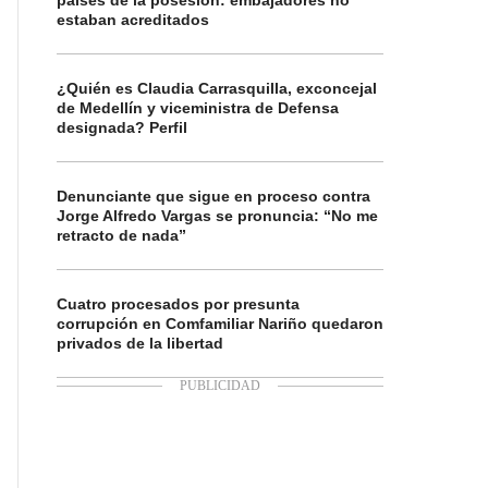
países de la posesión: embajadores no
estaban acreditados
¿Quién es Claudia Carrasquilla, exconcejal
de Medellín y viceministra de Defensa
designada? Perfil
Denunciante que sigue en proceso contra
Jorge Alfredo Vargas se pronuncia: “No me
retracto de nada”
Cuatro procesados por presunta
corrupción en Comfamiliar Nariño quedaron
privados de la libertad