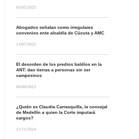
05/05/2025
Abogados señalan como irregulares
convenios ente alcaldía de Cúcuta y AMC
13/07/2023
El desorden de los predios baldíos en la
ANT: dan tierras a personas sin ser
campesinos
06/09/2023
¿Quién es Claudia Carrasquilla, la concejal
de Medellín a quien la Corte imputará
cargos?
21/11/2024