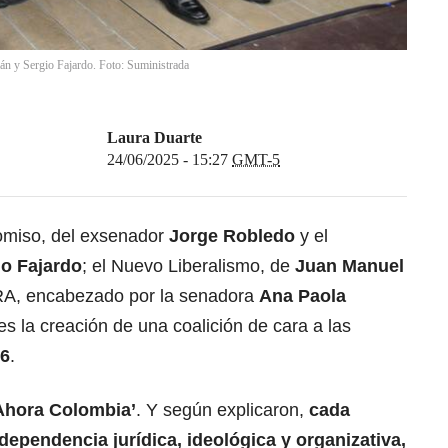
n y Sergio Fajardo. Foto: Suministrada
Laura Duarte
24/06/2025 - 15:27
GMT-5
omiso, del exsenador
Jorge Robledo
y el
io Fajardo
; el Nuevo Liberalismo, de
Juan Manuel
MIRA, encabezado por la senadora
Ana Paola
es la creación de una coalición de cara a las
26
.
‘Ahora Colombia’
. Y según explicaron,
cada
dependencia jurídica, ideológica y organizativa,