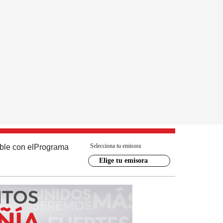
Selecciona tu emisora
ble con el
Programa
Elige tu emisora