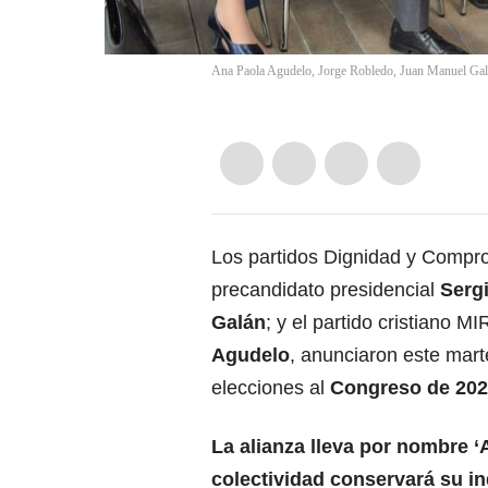
Ana Paola Agudelo, Jorge Robledo, Juan Manuel Galá
Los partidos Dignidad y Compr
precandidato presidencial
Serg
Galán
; y el partido cristiano 
Agudelo
, anunciaron este mart
elecciones al
Congreso de 20
La alianza lleva por nombre 
colectividad conservará su in