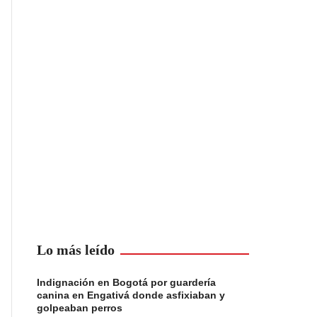
Lo más leído
Indignación en Bogotá por guardería
canina en Engativá donde asfixiaban y
golpeaban perros