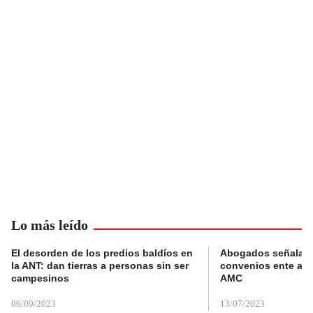
Lo más leído
El desorden de los predios baldíos en
Abogados señalan 
la ANT: dan tierras a personas sin ser
convenios ente alc
campesinos
AMC
06/09/2023
13/07/2023