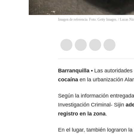
Imagen de referencia. Foto: Getty Images.
/
Lucas Ni
Barranquilla
Las autoridades
cocaína
en la urbanización Ala
Según la información entregada 
Investigación Criminal- Sijin
ade
registro en la zona
.
En el lugar, también lograron 