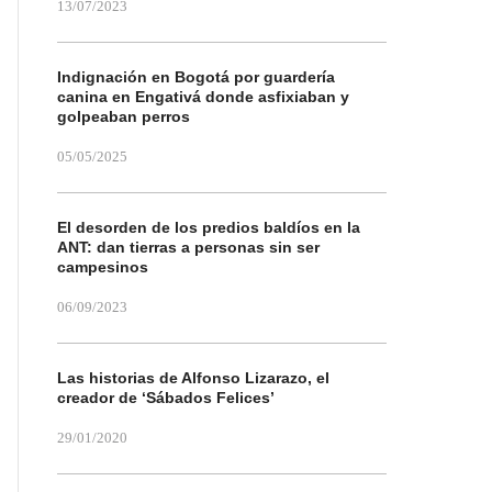
13/07/2023
Indignación en Bogotá por guardería
canina en Engativá donde asfixiaban y
golpeaban perros
05/05/2025
El desorden de los predios baldíos en la
ANT: dan tierras a personas sin ser
campesinos
06/09/2023
Las historias de Alfonso Lizarazo, el
creador de ‘Sábados Felices’
29/01/2020