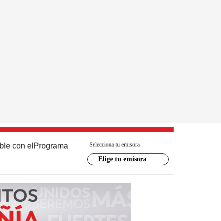
Selecciona tu emisora
ble con el
Programa
Elige tu emisora