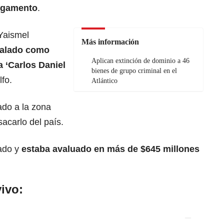
argamento
.
 Yaismel
Más información
ñalado como
Aplican extinción de dominio a 46
a ‘Carlos Daniel
bienes de grupo criminal en el
lfo.
Atlántico
vado a la zona
acarlo del país.
mado y
estaba avaluado en más de $645 millones
ivo: