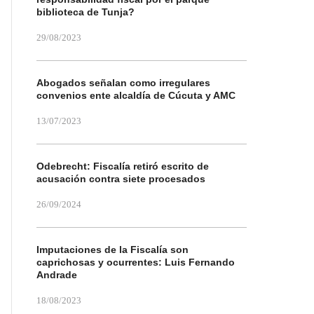
biblioteca de Tunja?
29/08/2023
Abogados señalan como irregulares
convenios ente alcaldía de Cúcuta y AMC
13/07/2023
Odebrecht: Fiscalía retiró escrito de
acusación contra siete procesados
26/09/2024
Imputaciones de la Fiscalía son
caprichosas y ocurrentes: Luis Fernando
Andrade
18/08/2023