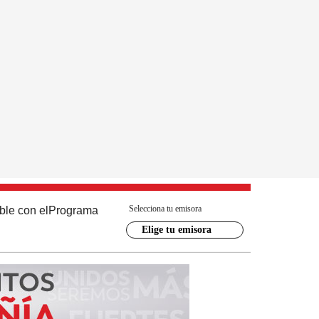
Selecciona tu emisora
ble con el
Programa
Elige tu emisora