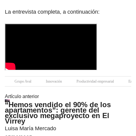
La entrevista completa, a continuación:
Grupo Aval
Innovación
Productividad empresarial
Empl
Artículo anterior
“Hemos vendido el 90% de los
apartamentos”: gerente del
exclusivo megaproyecto en El
Virrey
Luisa María Mercado