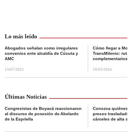
Lo más leído
Abogados señalan como irregulares
Cómo llegar a Mons
convenios ente alcaldía de Cúcuta y
TransMilenio: rutas
AMC
complementarios
13/07/2023
19/03/2024
Últimas Noticias
Congresistas de Boyacá reaccionaron
Conozca quiénes s
al discurso de posesión de Abelardo
presos trasladados
de la Espriella
cárceles de alta se