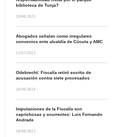
biblioteca de Tunja?
29/08/2023
Abogados señalan como irregulares
convenios ente alcaldía de Cúcuta y AMC
13/07/2023
Odebrecht: Fiscalía retiró escrito de
acusación contra siete procesados
26/09/2024
Imputaciones de la Fiscalía son
caprichosas y ocurrentes: Luis Fernando
Andrade
18/08/2023