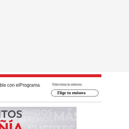
Selecciona tu emisora
ble con el
Programa
Elige tu emisora