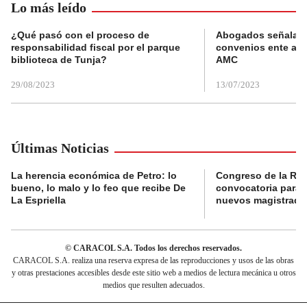
Lo más leído
¿Qué pasó con el proceso de
Abogados señalan 
responsabilidad fiscal por el parque
convenios ente alc
biblioteca de Tunja?
AMC
29/08/2023
13/07/2023
Últimas Noticias
La herencia económica de Petro: lo
Congreso de la Rep
bueno, lo malo y lo feo que recibe De
convocatoria para l
La Espriella
nuevos magistrado
© CARACOL S.A. Todos los derechos reservados.
CARACOL S.A. realiza una reserva expresa de las reproducciones y usos de las obras
y otras prestaciones accesibles desde este sitio web a medios de lectura mecánica u otros
medios que resulten adecuados.