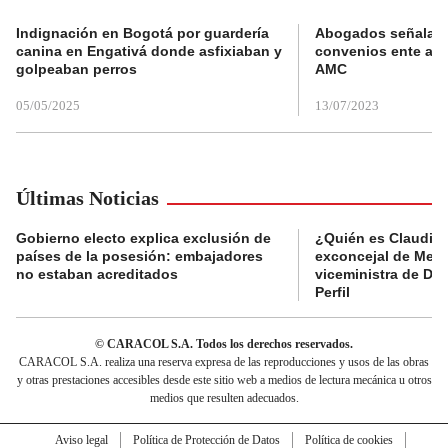
Indignación en Bogotá por guardería
Abogados señalan 
canina en Engativá donde asfixiaban y
convenios ente alc
golpeaban perros
AMC
05/05/2025
13/07/2023
Últimas Noticias
Gobierno electo explica exclusión de
¿Quién es Claudia C
países de la posesión: embajadores
exconcejal de Mede
no estaban acreditados
viceministra de De
Perfil
© CARACOL S.A. Todos los derechos reservados.
CARACOL S.A. realiza una reserva expresa de las reproducciones y usos de las obras
y otras prestaciones accesibles desde este sitio web a medios de lectura mecánica u otros
medios que resulten adecuados.
Aviso legal
Política de Protección de Datos
Política de cookies