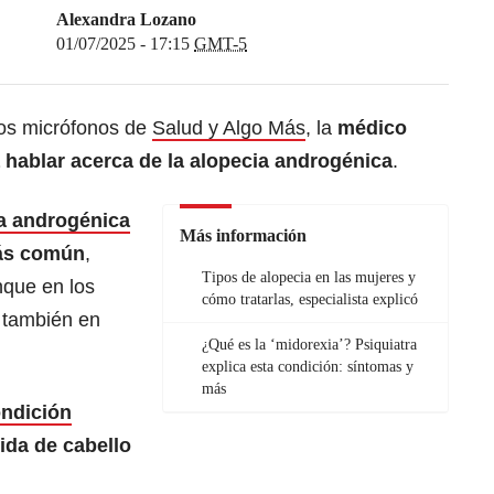
Alexandra Lozano
01/07/2025 - 17:15
GMT-5
 los micrófonos de
Salud y Algo Más
, la
médico
 hablar acerca de la alopecia androgénica
.
a androgénica
Más información
más común
,
Tipos de alopecia en las mujeres y
nque en los
cómo tratarlas, especialista explicó
 también en
¿Qué es la ‘midorexia’? Psiquiatra
explica esta condición: síntomas y
más
ndición
dida de cabello