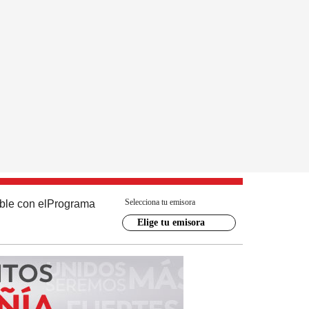
Selecciona tu emisora
ble con el
Programa
Elige tu emisora