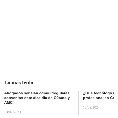
Lo más leído
Abogados señalan como irregulares
¿Qué tecnólogos re
convenios ente alcaldía de Cúcuta y
profesional en Col
AMC
13/02/2024
13/07/2023