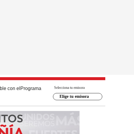
Selecciona tu emisora
ble con el
Programa
Elige tu emisora