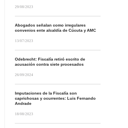
29/08/2023
Abogados señalan como irregulares
convenios ente alcaldía de Cúcuta y AMC
13/07/2023
Odebrecht: Fiscalía retiró escrito de
acusación contra siete procesados
26/09/2024
Imputaciones de la Fiscalía son
caprichosas y ocurrentes: Luis Fernando
Andrade
18/08/2023