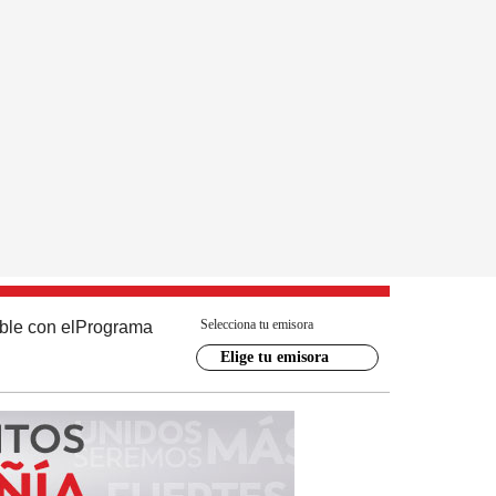
Selecciona tu emisora
ble con el
Programa
Elige tu emisora