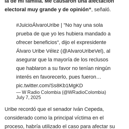
la de mi familia. Me causaron una afectación
electoral muy grande y de opinión”
, señaló.
#JuicioÁlvaroUribe
| "No hay una sola
prueba de que yo les hubiera mandado a
ofrecer beneficios", dijo el expresidente
Álvaro Uribe Vélez (
@AlvaroUribeVel
), al
asegurar que la mayoría de los reclusos
que hablaron a su favor no tenían ningún
interés en favorecerlo, pues fueron…
pic.twitter.com/Ss8Kb1MgKD
— W Radio Colombia (@WRadioColombia)
July 7, 2025
Uribe recordó que el senador
Iván Cepeda
,
considerado como la principal víctima en el
proceso, habría utilizado el caso para afectar su