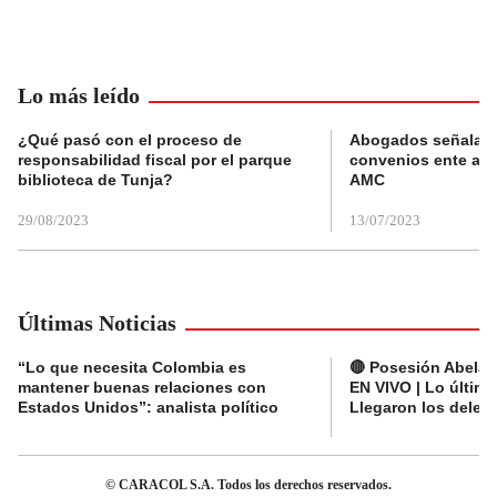
Lo más leído
¿Qué pasó con el proceso de
Abogados señalan 
responsabilidad fiscal por el parque
convenios ente alc
biblioteca de Tunja?
AMC
29/08/2023
13/07/2023
Últimas Noticias
“Lo que necesita Colombia es
🔴 Posesión Abelard
mantener buenas relaciones con
EN VIVO | Lo últim
Estados Unidos”: analista político
Llegaron los deleg
© CARACOL S.A. Todos los derechos reservados.