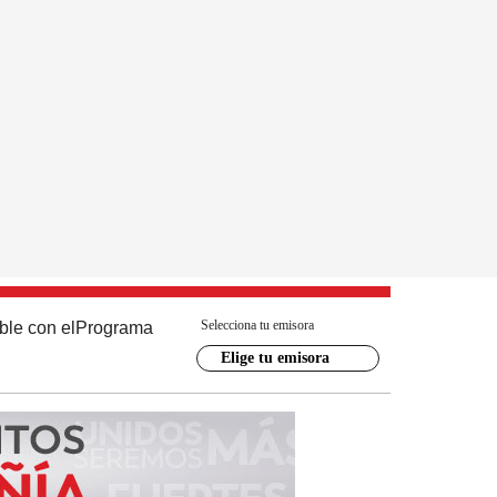
Selecciona tu emisora
ble con el
Programa
Elige tu emisora