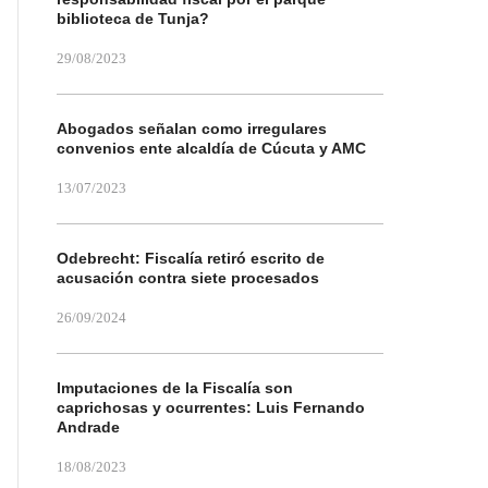
biblioteca de Tunja?
29/08/2023
Abogados señalan como irregulares
convenios ente alcaldía de Cúcuta y AMC
13/07/2023
Odebrecht: Fiscalía retiró escrito de
acusación contra siete procesados
26/09/2024
Imputaciones de la Fiscalía son
caprichosas y ocurrentes: Luis Fernando
Andrade
18/08/2023