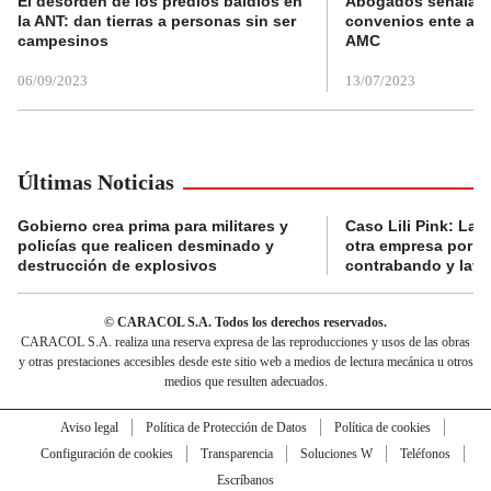
El desorden de los predios baldíos en
Abogados señalan 
la ANT: dan tierras a personas sin ser
convenios ente alc
campesinos
AMC
06/09/2023
13/07/2023
Últimas Noticias
Gobierno crea prima para militares y
Caso Lili Pink: La F
policías que realicen desminado y
otra empresa por p
destrucción de explosivos
contrabando y lava
© CARACOL S.A. Todos los derechos reservados.
CARACOL S.A. realiza una reserva expresa de las reproducciones y usos de las obras
y otras prestaciones accesibles desde este sitio web a medios de lectura mecánica u otros
medios que resulten adecuados.
Aviso legal
Política de Protección de Datos
Política de cookies
Configuración de cookies
Transparencia
Soluciones W
Teléfonos
Escríbanos