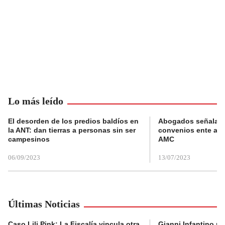
Lo más leído
El desorden de los predios baldíos en
Abogados señalan 
la ANT: dan tierras a personas sin ser
convenios ente alc
campesinos
AMC
06/09/2023
13/07/2023
Últimas Noticias
Caso Lili Pink: La Fiscalía vincula otra
Gianni Infantino no 