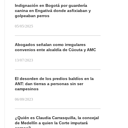
Indignación en Bogotá por guardería
canina en Engativá donde asfixiaban y
golpeaban perros
05/05/2025
Abogados señalan como irregulares
convenios ente alcaldía de Cúcuta y AMC
13/07/2023
El desorden de los predios baldíos en la
ANT: dan tierras a personas sin ser
campesinos
06/09/2023
¿Quién es Claudia Carrasquilla, la concejal
de Medellín a quien la Corte imputará