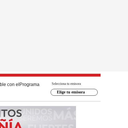
Selecciona tu emisora
ble con el
Programa
Elige tu emisora