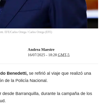
etti. EFE/Carlos Ortega
/
Carlos Ortega
(
EFE
)
Andrea Maestre
16/07/2025 - 18:28
GMT-5
ndo Benedetti,
se refirió al viaje que realizó una
n de la Policía Nacional.
r desde Barranquilla, durante la campaña de los
ud.