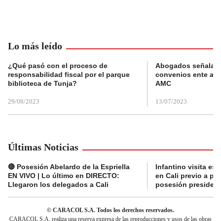
Lo más leído
¿Qué pasó con el proceso de
Abogados señalan 
responsabilidad fiscal por el parque
convenios ente alc
biblioteca de Tunja?
AMC
29/08/2023
13/07/2023
Últimas Noticias
🔴 Posesión Abelardo de la Espriella
Infantino visita es
EN VIVO | Lo último en DIRECTO:
en Cali previo a pa
Llegaron los delegados a Cali
posesión presidenc
© CARACOL S.A. Todos los derechos reservados.
CARACOL S.A. realiza una reserva expresa de las reproducciones y usos de las obras