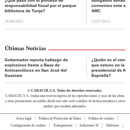
¿Qué pasó con el proceso de
Abogados señalan 
responsabilidad fiscal por el parque
convenios ente alc
biblioteca de Tunja?
AMC
29/08/2023
13/07/2023
Últimas Noticias
Gobernador reporta hallazgo de
¿Quién es el vende
explosivos frente a Base de
que estuvo en la p
Antinarcóticos en San José del
presidencial de Abe
Guaviare
Espriella?
© CARACOL S.A. Todos los derechos reservados.
CARACOL S.A. realiza una reserva expresa de las reproducciones y usos de las obras
y otras prestaciones accesibles desde este sitio web a medios de lectura mecánica u otros
medios que resulten adecuados.
Aviso legal
Política de Protección de Datos
Política de cookies
Configuración de cookies
Transparencia
Soluciones W
Teléfonos